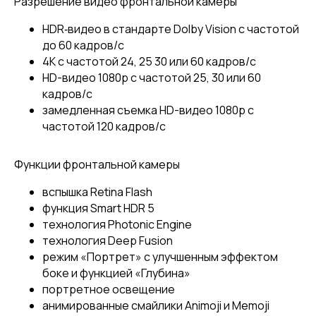
Разрешение видео фронтальной камеры
HDR‑видео в стандарте Dolby Vision с частотой
до 60 кадров/с
4K с частотой 24, 25 30 или 60 кадров/с
HD-видео 1080p с частотой 25, 30 или 60
кадров/с
замедленная съемка HD-видео 1080p с
частотой 120 кадров/с
Функции фронтальной камеры
вспышка Retina Flash
функция Smart HDR 5
технология Photonic Engine
технология Deep Fusion
режим «Портрет» с улучшенным эффектом
боке и функцией «Глубина»
портретное освещение
анимированные смайлики Animoji и Memoji