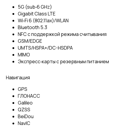
5G (sub‑6 GHz)
Gigabit Class LTE
Wi‑Fi 6 (802.11ax)/WLAN
Bluetooth 5.3
NFC с поддержкой режима считывания
GSM/EDGE
UMTS/​HSPA+/​DC-HSDPA
MIMO
Экспресс‑карты с резервным питанием
Навигация
GPS
ГЛОНАСС
Galileo
QZSS
BeiDou
NavIC