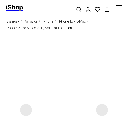
iShop
Главная
Каталог
iPhone
iPhone 15 Pro Max
/
/
/
/
iPhone 15 Pro Max 512GB, Natural Titanium
Оригинал
Гарантии
без RuStore
Apple iPhone 15 Pro Max,
128GB, «натуральный
титан»
Цвет