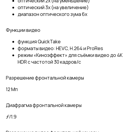
оптический 2x (на уменьшение)
оптический 3x (на увеличение)
диапазон оптического зума 6x
Функции видео
функция QuickTake
форматы видео: HEVC, H.264 и ProRes
режим «Киноэффект» для съёмки видео до 4K
HDR с частотой 30 кадров/с
Разрешение фронтальной камеры
12 Мп
Диафрагма фронтальной камеры
ƒ/1.9