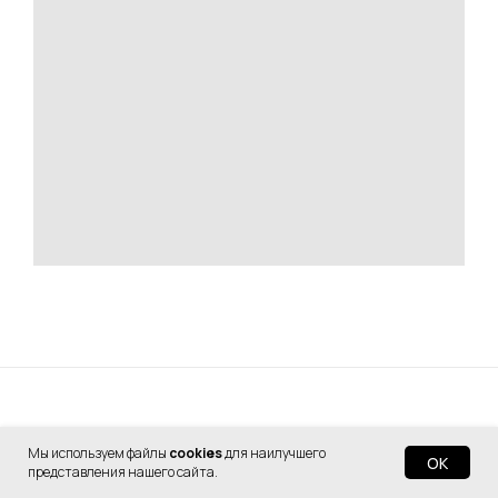
Похожие товары
Мы используем файлы
cookies
для наилучшего
OK
представления нашего сайта.