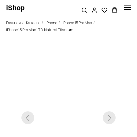
iShop
Главная
Каталог
iPhone
iPhone 15 Pro Max
/
/
/
/
iPhone 15 Pro Max 1 TB, Natural Titanium
Оригинал
Гарантии
без RuStore
Apple iPhone 15 Pro Max,
128GB, «натуральный
титан»
Цвет