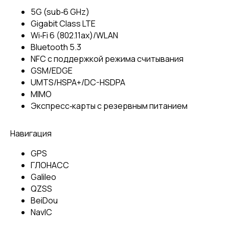
5G (sub‑6 GHz)
Gigabit Class LTE
Wi‑Fi 6 (802.11ax)/WLAN
Bluetooth 5.3
NFC с поддержкой режима считывания
GSM/EDGE
UMTS/​HSPA+/​DC-HSDPA
MIMO
Экспресс‑карты с резервным питанием
Навигация
GPS
ГЛОНАСС
Galileo
QZSS
BeiDou
NavIC