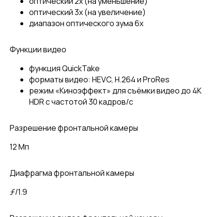
оптический 2x (на уменьшение)
оптический 3x (на увеличение)
диапазон оптического зума 6x
Функции видео
функция QuickTake
форматы видео: HEVC, H.264 и ProRes
режим «Киноэффект» для съёмки видео до 4K
HDR с частотой 30 кадров/с
Разрешение фронтальной камеры
12 Мп
Диафрагма фронтальной камеры
ƒ/1.9