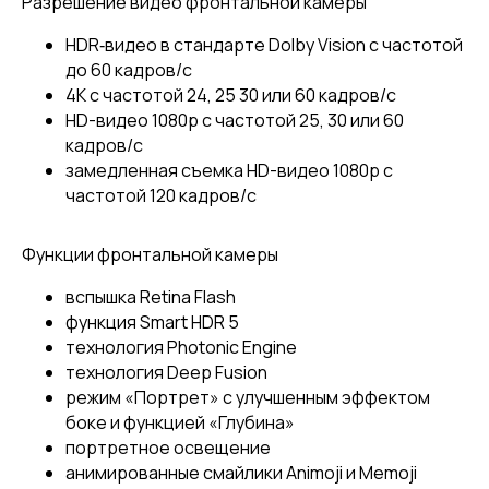
Разрешение видео фронтальной камеры
HDR‑видео в стандарте Dolby Vision с частотой
до 60 кадров/с
4K с частотой 24, 25 30 или 60 кадров/с
HD-видео 1080p с частотой 25, 30 или 60
кадров/с
замедленная съемка HD-видео 1080p с
частотой 120 кадров/с
Функции фронтальной камеры
вспышка Retina Flash
функция Smart HDR 5
технология Photonic Engine
технология Deep Fusion
режим «Портрет» с улучшенным эффектом
боке и функцией «Глубина»
портретное освещение
анимированные смайлики Animoji и Memoji