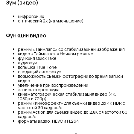
Зум (видео)
цифровой 3х
оптический 2x (на уменьшение)
Функции видео
режим «Таймлапс» со стабилизацией изображения
видео «Таймлапс» в Ночном режиме
функция QuickTake
аудиозум
вспышка True Tone
следящий автофокус
возможность съёмки фотографий во время записи
видео
увеличение при воспроизведении
запись стереозвука
кинематографическая стабилизация видео (4K,
1080p и 720p)
режим «Киноэффект» для съёмки видео до 4K HDR с
частотой 30 кадров/с
режим Action для съёмки видео до 2.8К с частотой 60
кадров/с
форматы видео: HEVC и H.264