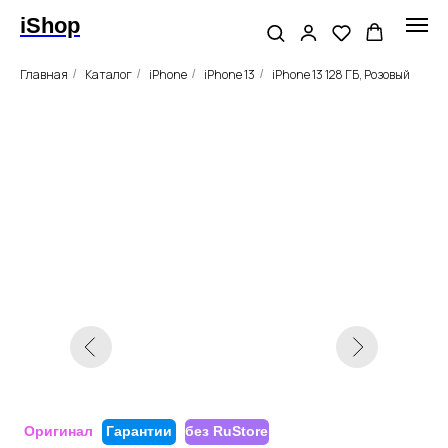
iShop
Главная
Каталог
iPhone
iPhone 13
iPhone 13 128 ГБ, Розовый
/
/
/
/
Оригинал
Гарантии
без RuStore
Apple iPhone 13, 128GB,
«Розовый»
Цвет
Память
128ГБ
256ГБ