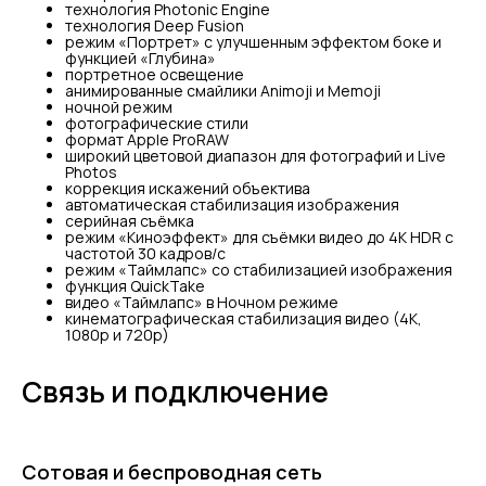
технология Photonic Engine
технология Deep Fusion
режим «Портрет» с улучшенным эффектом боке и
функцией «Глубина»
портретное освещение
анимированные смайлики Animoji и Memoji
ночной режим
фотографические стили
формат Apple ProRAW
широкий цветовой диапазон для фотографий и Live
Photos
коррекция искажений объектива
автоматическая стабилизация изображения
серийная съëмка
режим «Киноэффект» для съёмки видео до 4K HDR с
частотой 30 кадров/с
режим «Таймлапс» со стабилизацией изображения
функция QuickTake
видео «Таймлапс» в Ночном режиме
кинематографическая стабилизация видео (4K,
1080p и 720p)
Связь и подключение
Сотовая и беспроводная сеть