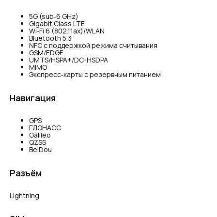
5G (sub‑6 GHz)
Gigabit Class LTE
Wi‑Fi 6 (802.11ax)/WLAN
Bluetooth 5.3
NFC с поддержкой режима считывания
GSM/EDGE
UMTS/​HSPA+/​DC-HSDPA
MIMO
Экспресс‑карты с резервным питанием
Навигация
GPS
ГЛОНАСС
Galileo
QZSS
BeiDou
Разъём
Lightning