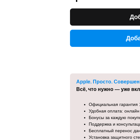
Доб
Доба
Доба
Apple. Просто. Совершен
Всё, что нужно — уже вк
Официальная гарантия 
Удобная оплата: онлайн
Бонусы за каждую покуп
Поддержка и консульта
Бесплатный перенос да
Установка защитного ст