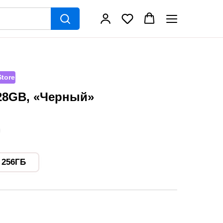
tore
128GB, «Черный»
256ГБ