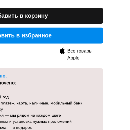
авить в корзину
вить в избранное
вить в избранное
Все товары
Apple
но.
лючено:
1 год
 платеж, карта, наличные, мобильный банк
ку
ция — мы рядом на каждом шаге
нных и установка нужных приложений
екла — в подарок