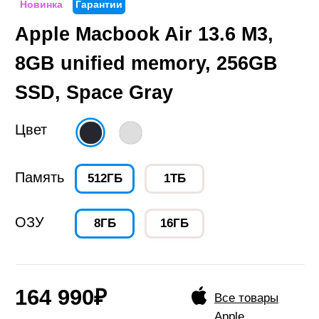
Цвет
Память
512ГБ
1ТБ
ОЗУ
8ГБ
16ГБ
164 990₽
Все товары
Apple
Добавить в корзину
Добавить в избранное
Добавить в избранное