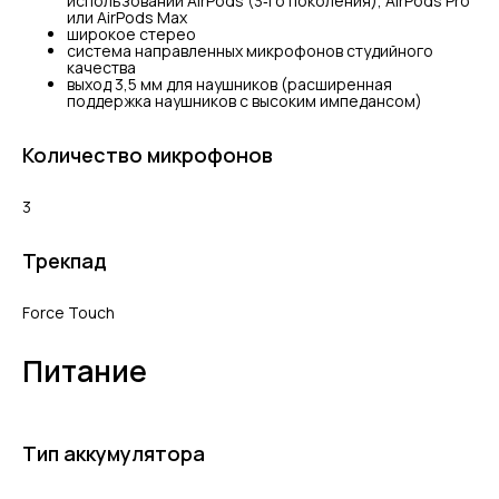
использовании AirPods (3‑го поколения), AirPods Pro
или AirPods Max
широкое стерео
система направленных микрофонов студийного
качества
выход 3,5 мм для наушников (расширенная
поддержка наушников с высоким импедансом)
Количество микрофонов
3
Трекпад
Force Touch
Питание
Тип аккумулятора