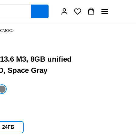
космос»
Только оригинальная
13.6 M3, 8GB unified
продукция
1 год гарантии
, Space Gray
Полный цикл
обслуживания
24ГБ