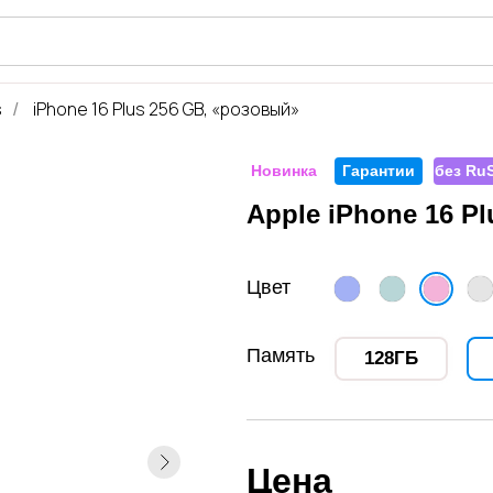
iShop
s
iPhone 16 Plus 256 GB, «розовый»
/
Новинка
Гарантии
без RuS
Apple iPhone 16 P
Цвет
Память
128ГБ
Цена