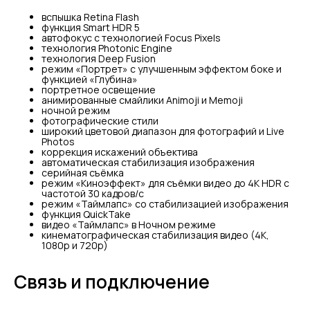
вспышка Retina Flash
функция Smart HDR 5
автофокус с технологией Focus Pixels
технология Photonic Engine
технология Deep Fusion
режим «Портрет» с улучшенным эффектом боке и
функцией «Глубина»
портретное освещение
анимированные смайлики Animoji и Memoji
ночной режим
фотографические стили
широкий цветовой диапазон для фотографий и Live
Photos
коррекция искажений объектива
автоматическая стабилизация изображения
серийная съëмка
режим «Киноэффект» для съёмки видео до 4K HDR с
частотой 30 кадров/с
режим «Таймлапс» со стабилизацией изображения
функция QuickTake
видео «Таймлапс» в Ночном режиме
кинематографическая стабилизация видео (4K,
1080p и 720p)
Связь и подключение