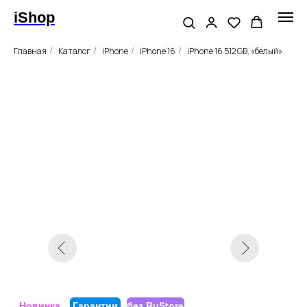
iShop
Главная
Каталог
iPhone
iPhone 16
iPhone 16 512 GB, «белый»
/
/
/
/
Новинка
Гарантии
без RuStore
Apple iPhone 16, 512GB,
«белый»
Цвет
Память
512ГБ
128ГБ
256ГБ