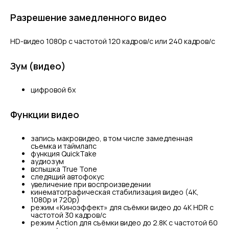
Разрешение замедленного видео
HD-видео 1080р c частотой 120 кадров/ с или 240 кадров/ с
Зум (видео)
цифровой 6х
Функции видео
запись макровидео, в том числе замедленная
съемка и таймлапс
функция QuickTake
аудиозум
вспышка True Tone
следящий автофокус
увеличение при воспроизведении
кинематографическая стабилизация видео (4K,
1080p и 720p)
режим «Киноэффект» для съёмки видео до 4K HDR с
частотой 30 кадров/с
режим Action для съёмки видео до 2.8К с частотой 60