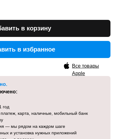
авить в корзину
вить в избранное
вить в избранное
Все товары
Apple
но.
лючено:
1 год
 платеж, карта, наличные, мобильный банк
ку
ция — мы рядом на каждом шаге
нных и установка нужных приложений