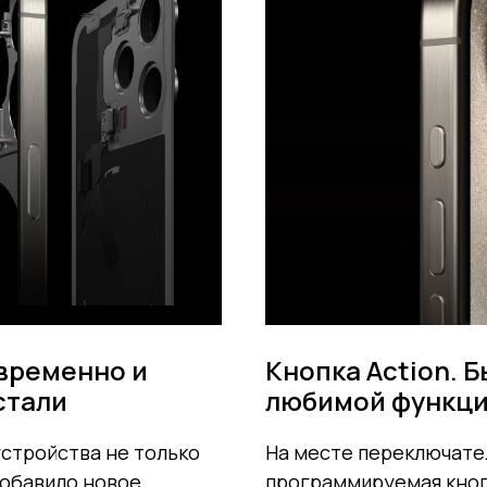
временно и
Кнопка Action. 
стали
любимой функц
устройства не только
На месте переключате
добавило новое
программируемая кноп