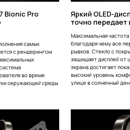
 Bionic Pro
Яркий OLED-дис
ю
точно передает 
Максимальная частота 
благодаря чему все пе
ыполнения самых
рывков. Стекло с покр
яется с рендерингом
защищает дисплей от ц
 максимальных
экрана достигает показ
 система
высокий уровень комф
ователя во время
улице в солнечный ден
вуки окружающей среды