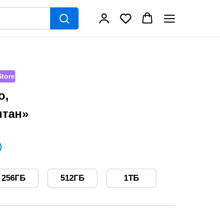
tore
o,
итан»
256ГБ
512ГБ
1ТБ