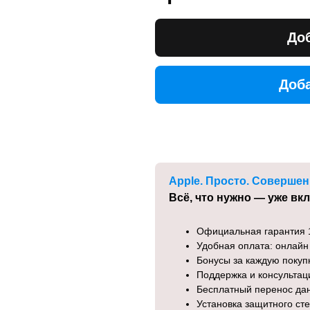
Доб
Доба
Доба
Apple. Просто. Совершен
Всё, что нужно — уже вк
Официальная гарантия 
Удобная оплата: онлайн
Бонусы за каждую покуп
Поддержка и консульта
Бесплатный перенос да
Установка защитного ст