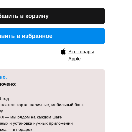
авить в корзину
вить в избранное
вить в избранное
Все товары
Apple
но.
лючено:
1 год
 платеж, карта, наличные, мобильный банк
ку
ция — мы рядом на каждом шаге
нных и установка нужных приложений
екла — в подарок