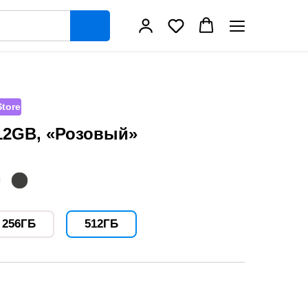
tore
512GB, «Розовый»
256ГБ
512ГБ