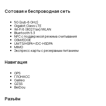
Сотовая и беспроводная сеть
5G (sub‑6 GHz)
Gigabit Class LTE
Wi‑Fi 6 (802.11ax)/WLAN
Bluetooth 5.3
NFC с поддержкой режима считывания
GSM/EDGE
UMTS/​HSPA+/​DC-HSDPA
MIMO
Экспресс‑карты с резервным питанием
Навигация
GPS
ГЛОНАСС
Galileo
QZSS
BeiDou
Разъём