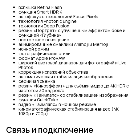
вспышка Retina Flash
функция Smart HDR 4
автофокус с технологией Focus Pixels
технология Photonic Engine
технология Deep Fusion
режим «Портрет» с улучшенным эффектом боке и
функцией «Глубина»
портретное освещение
анимированные смайлики Animoji и Memoji
ночной режим
фотографические стили
формат Apple ProRAW
широкий цветовой диапазон для фотографий и Live
Photos
коррекция искажений объектива
автоматическая стабилизация изображения
серийная съëмка
режим «Киноэффект» для съёмки видео до 4K HDR с
частотой 30 кадров/с
режим «Таймлапс» со стабилизацией изображения
функция QuickTake
видео «Таймлапс» в Ночном режиме
кинематографическая стабилизация видео (4K,
1080p и 720p)
Связь и подключение