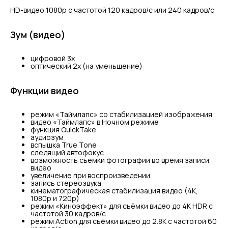
HD-видео 1080р c частотой 120 кадров/ с или 240 кадров/ с
Зум (видео)
цифровой 3х
оптический 2x (на уменьшение)
Функции видео
режим «Таймлапс» со стабилизацией изображения
видео «Таймлапс» в Ночном режиме
функция QuickTake
аудиозум
вспышка True Tone
следящий автофокус
возможность съёмки фотографий во время записи
видео
увеличение при воспроизведении
запись стереозвука
кинематографическая стабилизация видео (4K,
1080p и 720p)
режим «Киноэффект» для съёмки видео до 4K HDR с
частотой 30 кадров/с
режим Action для съёмки видео до 2.8К с частотой 60