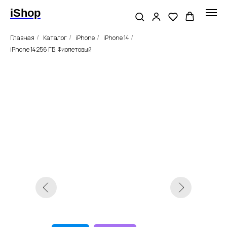
iShop
Главная
Каталог
iPhone
iPhone 14
/
/
/
/
iPhone 14 256 ГБ, Фиолетовый
Оригинал
Гарантии
без RuStore
Apple iPhone 14, 256GB,
«Фиолетовый»
Цвет
Память
512ГБ
128ГБ
256ГБ