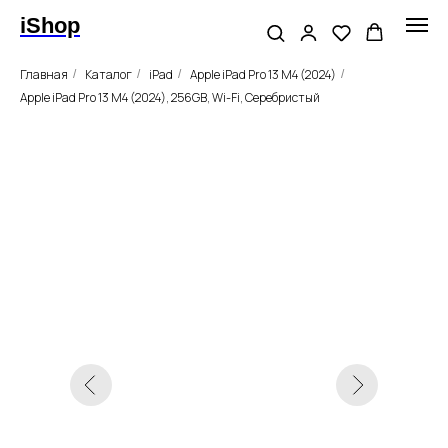
iShop
Главная
Каталог
iPad
Apple iPad Pro 13 M4 (2024)
/
/
/
/
Apple iPad Pro 13 M4 (2024), 256GB, Wi-Fi, Серебристый
Новинка
Гарантии
без RuStore
Apple iPad Pro 13, M4,
256GB, Wi-Fi, Silver
Цвет