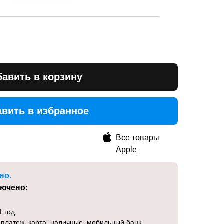
авить в корзину
вить в избранное
вить в избранное
Все товары
Apple
но.
лючено:
1 год
 платеж, карта, наличные, мобильный банк