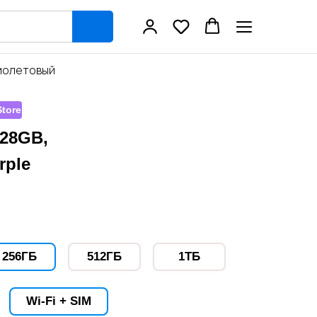
 Фиолетовый
tore
128GB,
rple
256ГБ
512ГБ
1ТБ
Wi-Fi + SIM