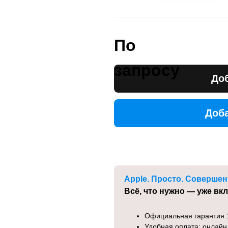
По
запросу
Доб
Доба
Доба
Apple. Просто. Совершен
Всё, что нужно — уже вк
Официальная гарантия 
Удобная оплата: онлайн