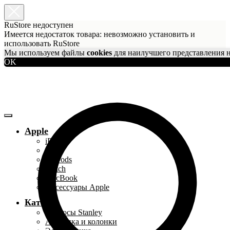
RuStore недоступен
Имеется недостаток товара: невозможно установить и
использовать RuStore
Мы используем файлы
cookies
для наилучшего представления н
OK
Apple
iPhone
iPad
AirPods
Watch
MacBook
Аксессуары Apple
Каталог
Термосы Stanley
Акустика и колонки