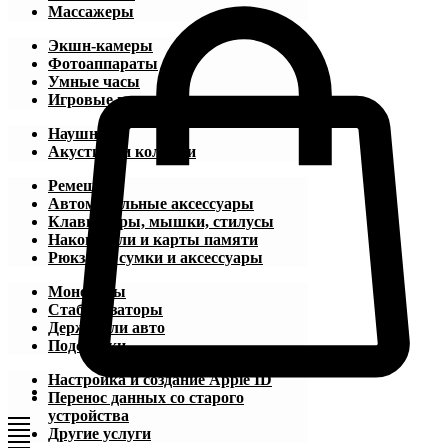
Массажеры
Экшн-камеры
Фотоаппараты
Умные часы
Игровые приставки
Наушники
Акустика и колонки
Ремешки
Автомобильные аксессуары
Клавиатуры, мышки, стилусы
Накопители и карты памяти
Рюкзаки, сумки и аксессуары
Моноподы
Стабилизаторы
Держатели авто
Подставки
Настройка и создание Apple ID
Перенос данных со старого
устройства
Другие услуги