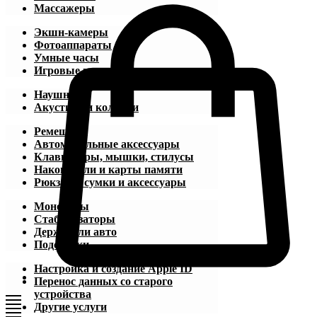
Массажеры
Экшн-камеры
Фотоаппараты
Умные часы
Игровые приставки
Наушники
Акустика и колонки
Ремешки
Автомобильные аксессуары
Клавиатуры, мышки, стилусы
Накопители и карты памяти
Рюкзаки, сумки и аксессуары
Моноподы
Стабилизаторы
Держатели авто
Подставки
Настройка и создание Apple ID
Перенос данных со старого
устройства
Другие услуги