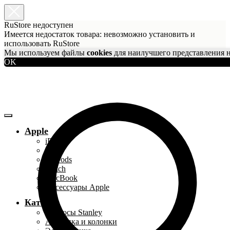
RuStore недоступен
Имеется недостаток товара: невозможно установить и
использовать RuStore
Мы используем файлы
cookies
для наилучшего представления н
OK
Apple
iPhone
iPad
AirPods
Watch
MacBook
Аксессуары Apple
Каталог
Термосы Stanley
Акустика и колонки