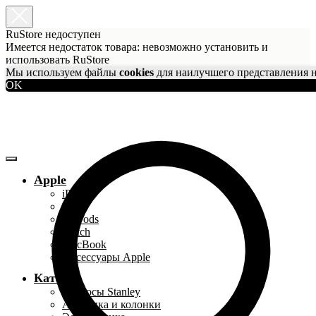
RuStore недоступен
Имеется недостаток товара: невозможно установить и
использовать RuStore
Мы используем файлы
cookies
для наилучшего представления н
OK
Apple
iPhone
iPad
AirPods
Watch
MacBook
Аксессуары Apple
Каталог
Термосы Stanley
Акустика и колонки