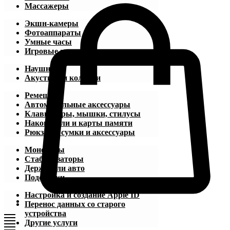
Массажеры
Экшн-камеры
Фотоаппараты
Умные часы
Игровые приставки
Наушники
Акустика и колонки
Ремешки
Автомобильные аксессуары
Клавиатуры, мышки, стилусы
Накопители и карты памяти
Рюкзаки, сумки и аксессуары
Моноподы
Стабилизаторы
Держатели авто
Подставки
Настройка и создание Apple ID
Перенос данных со старого
устройства
Другие услуги