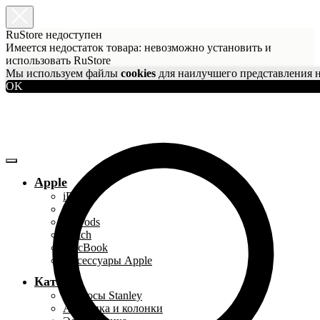
RuStore недоступен
Имеется недостаток товара: невозможно установить и
использовать RuStore
Мы используем файлы
cookies
для наилучшего представления н
OK
Apple
iPhone
iPad
AirPods
Watch
MacBook
Аксессуары Apple
Каталог
Термосы Stanley
Акустика и колонки