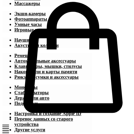
Массажеры
Экшн-камеры
Фотоаппараты
Умные часы
Игровые приставки
Наушники
Акустика и колонки
Ремешки
Автомобильные аксессуары
Клавиатуры, мышки, стилусы
Накопители и карты памяти
Рюкзаки, сумки и аксессуары
Моноподы
Стабилизаторы
Держатели авто
Подставки
Настройка и создание Apple ID
Перенос данных со старого
устройства
Другие услуги