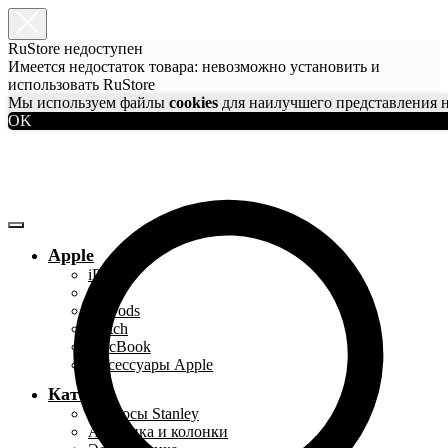
RuStore недоступен
Имеется недостаток товара: невозможно установить и
использовать RuStore
Мы используем файлы
cookies
для наилучшего представления н
OK
Apple
iPhone
iPad
AirPods
Watch
MacBook
Аксессуары Apple
Каталог
Термосы Stanley
Акустика и колонки