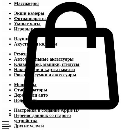
Массажеры
Экшн-камеры
Фотоаппараты
Умные часы
Игровые приставки
Наушники
Акустика и колонки
Ремешки
Автомобильные аксессуары
Клавиатуры, мышки, стилусы
Накопители и карты памяти
Рюкзаки, сумки и аксессуары
Моноподы
Стабилизаторы
Держатели авто
Подставки
Настройка и создание Apple ID
Перенос данных со старого
устройства
Другие услуги