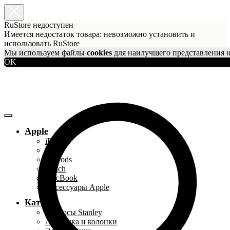
RuStore недоступен
Имеется недостаток товара: невозможно установить и
использовать RuStore
Мы используем файлы
cookies
для наилучшего представления н
OK
Apple
iPhone
iPad
AirPods
Watch
MacBook
Аксессуары Apple
Каталог
Термосы Stanley
Акустика и колонки