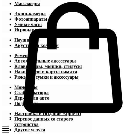
Массажеры
Экшн-камеры
Фотоаппараты
Умные часы
Игровые приставки
Наушники
Акустика и колонки
Ремешки
Автомобильные аксессуары
Клавиатуры, мышки, стилусы
Накопители и карты памяти
Рюкзаки, сумки и аксессуары
Моноподы
Стабилизаторы
Держатели авто
Подставки
Настройка и создание Apple ID
Перенос данных со старого
устройства
Другие услуги