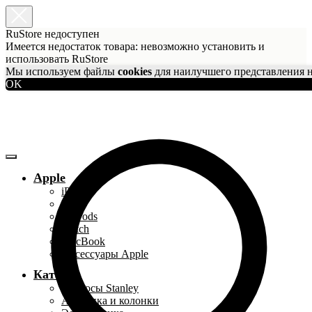
RuStore недоступен
Имеется недостаток товара: невозможно установить и
использовать RuStore
Мы используем файлы
cookies
для наилучшего представления н
OK
Apple
iPhone
iPad
AirPods
Watch
MacBook
Аксессуары Apple
Каталог
Термосы Stanley
Акустика и колонки