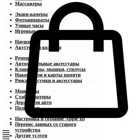
Массажеры
Экшн-камеры
Фотоаппараты
Умные часы
Игровые приставки
Наушники
Акустика и колонки
Ремешки
Автомобильные аксессуары
Клавиатуры, мышки, стилусы
Накопители и карты памяти
Рюкзаки, сумки и аксессуары
Моноподы
Стабилизаторы
Держатели авто
Подставки
Настройка и создание Apple ID
Перенос данных со старого
устройства
Другие услуги