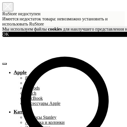
RuStore недоступен
Имеется недостаток товара: невозможно установить и
использовать RuStore
Мы используем файлы
cookies
для наилучшего представления н
OK
Apple
iPhone
iPad
AirPods
Watch
MacBook
Аксессуары Apple
Каталог
Термосы Stanley
Акустика и колонки