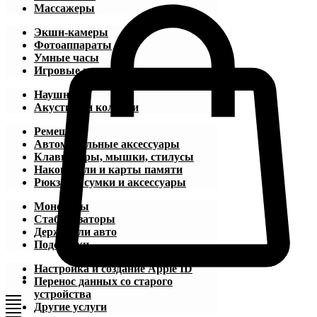
Массажеры
Экшн-камеры
Фотоаппараты
Умные часы
Игровые приставки
Наушники
Акустика и колонки
Ремешки
Автомобильные аксессуары
Клавиатуры, мышки, стилусы
Накопители и карты памяти
Рюкзаки, сумки и аксессуары
Моноподы
Стабилизаторы
Держатели авто
Подставки
Настройка и создание Apple ID
Перенос данных со старого
устройства
Другие услуги