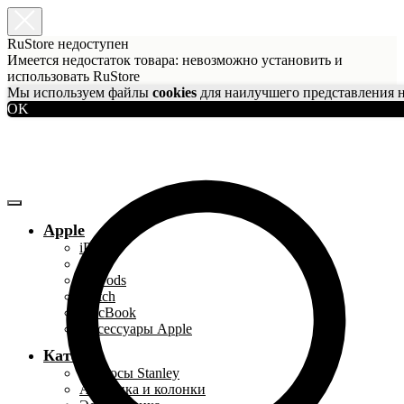
RuStore недоступен
Имеется недостаток товара: невозможно установить и
использовать RuStore
Мы используем файлы
cookies
для наилучшего представления н
OK
Apple
iPhone
iPad
AirPods
Watch
MacBook
Аксессуары Apple
Каталог
Термосы Stanley
Акустика и колонки