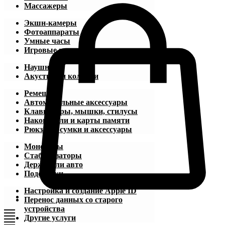
Массажеры
Экшн-камеры
Фотоаппараты
Умные часы
Игровые приставки
Наушники
Акустика и колонки
Ремешки
Автомобильные аксессуары
Клавиатуры, мышки, стилусы
Накопители и карты памяти
Рюкзаки, сумки и аксессуары
Моноподы
Стабилизаторы
Держатели авто
Подставки
Настройка и создание Apple ID
Перенос данных со старого
устройства
Другие услуги