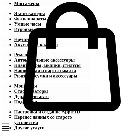
Массажеры
Экшн-камеры
Фотоаппараты
Умные часы
Игровые приставки
Наушники
Акустика и колонки
Ремешки
Автомобильные аксессуары
Клавиатуры, мышки, стилусы
Накопители и карты памяти
Рюкзаки, сумки и аксессуары
Моноподы
Стабилизаторы
Держатели авто
Подставки
Настройка и создание Apple ID
Перенос данных со старого
устройства
Другие услуги