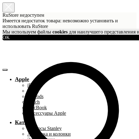
RuStore недоступен
Имеется недостаток товара: невозможно установить и
использовать RuStore
Мы используем файлы
cookies
для наилучшего представления н
OK
Apple
iPhone
iPad
AirPods
Watch
MacBook
Аксессуары Apple
Каталог
Термосы Stanley
Акустика и колонки