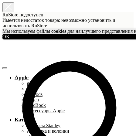
RuStore недоступен
Имеется недостаток товара: невозможно установить и
использовать RuStore
Мы используем файлы
cookies
для наилучшего представления н
OK
Apple
iPhone
iPad
AirPods
Watch
MacBook
Аксессуары Apple
Каталог
Термосы Stanley
Акустика и колонки