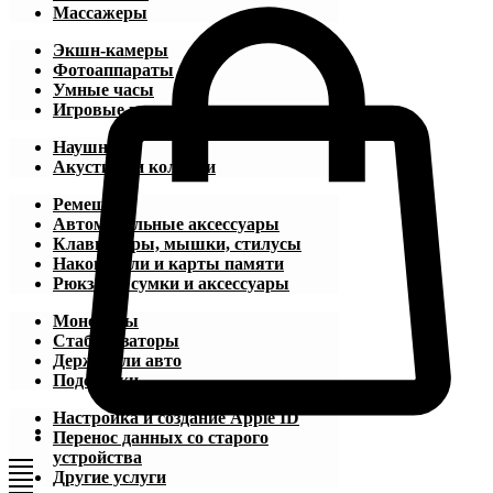
Массажеры
Экшн-камеры
Фотоаппараты
Умные часы
Игровые приставки
Наушники
Акустика и колонки
Ремешки
Автомобильные аксессуары
Клавиатуры, мышки, стилусы
Накопители и карты памяти
Рюкзаки, сумки и аксессуары
Моноподы
Стабилизаторы
Держатели авто
Подставки
Настройка и создание Apple ID
Перенос данных со старого
устройства
Другие услуги