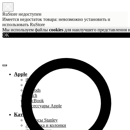
RuStore недоступен
Имеется недостаток товара: невозможно установить и
использовать RuStore
Мы используем файлы
cookies
для наилучшего представления н
OK
Apple
iPhone
iPad
AirPods
Watch
MacBook
Аксессуары Apple
Каталог
Термосы Stanley
Акустика и колонки