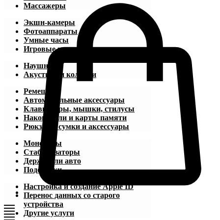
Массажеры
Экшн-камеры
Фотоаппараты
Умные часы
Игровые приставки
Наушники
Акустика и колонки
Ремешки
Автомобильные аксессуары
Клавиатуры, мышки, стилусы
Накопители и карты памяти
Рюкзаки, сумки и аксессуары
Моноподы
Стабилизаторы
Держатели авто
Подставки
Настройка и создание Apple ID
Перенос данных со старого
устройства
Другие услуги