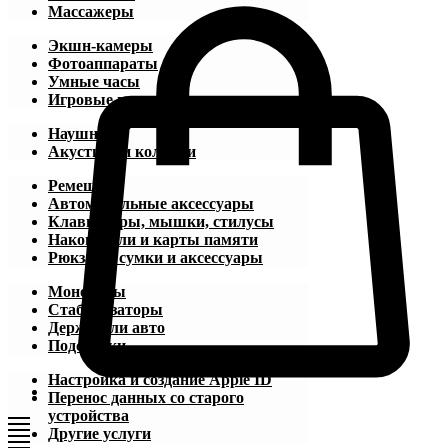
Массажеры
Экшн-камеры
Фотоаппараты
Умные часы
Игровые приставки
Наушники
Акустика и колонки
Ремешки
Автомобильные аксессуары
Клавиатуры, мышки, стилусы
Накопители и карты памяти
Рюкзаки, сумки и аксессуары
Моноподы
Стабилизаторы
Держатели авто
Подставки
Настройка и создание Apple ID
Перенос данных со старого
устройства
Другие услуги