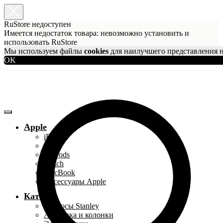
RuStore недоступен
Имеется недостаток товара: невозможно установить и
использовать RuStore
Мы используем файлы
cookies
для наилучшего представления н
OK
Apple
iPhone
iPad
AirPods
Watch
MacBook
Аксессуары Apple
Каталог
Термосы Stanley
Акустика и колонки