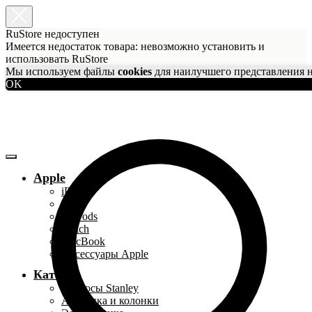
RuStore недоступен
Имеется недостаток товара: невозможно установить и
использовать RuStore
Мы используем файлы
cookies
для наилучшего представления н
OK
Apple
iPhone
iPad
AirPods
Watch
MacBook
Аксессуары Apple
Каталог
Термосы Stanley
Акустика и колонки