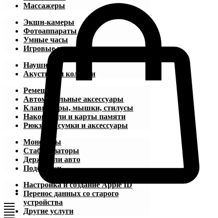
Массажеры
Экшн-камеры
Фотоаппараты
Умные часы
Игровые приставки
Наушники
Акустика и колонки
Ремешки
Автомобильные аксессуары
Клавиатуры, мышки, стилусы
Накопители и карты памяти
Рюкзаки, сумки и аксессуары
Моноподы
Стабилизаторы
Держатели авто
Подставки
Настройка и создание Apple ID
Перенос данных со старого
устройства
Другие услуги