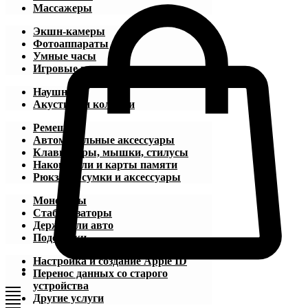
Массажеры
Экшн-камеры
Фотоаппараты
Умные часы
Игровые приставки
Наушники
Акустика и колонки
Ремешки
Автомобильные аксессуары
Клавиатуры, мышки, стилусы
Накопители и карты памяти
Рюкзаки, сумки и аксессуары
Моноподы
Стабилизаторы
Держатели авто
Подставки
Настройка и создание Apple ID
Перенос данных со старого
устройства
Другие услуги