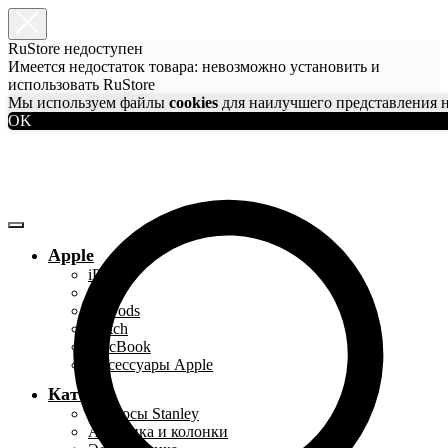
RuStore недоступен
Имеется недостаток товара: невозможно установить и
использовать RuStore
Мы используем файлы
cookies
для наилучшего представления н
OK
Apple
iPhone
iPad
AirPods
Watch
MacBook
Аксессуары Apple
Каталог
Термосы Stanley
Акустика и колонки