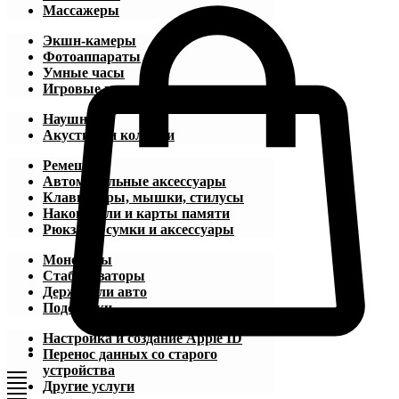
Массажеры
Экшн-камеры
Фотоаппараты
Умные часы
Игровые приставки
Наушники
Акустика и колонки
Ремешки
Автомобильные аксессуары
Клавиатуры, мышки, стилусы
Накопители и карты памяти
Рюкзаки, сумки и аксессуары
Моноподы
Стабилизаторы
Держатели авто
Подставки
Настройка и создание Apple ID
Перенос данных со старого
устройства
Другие услуги