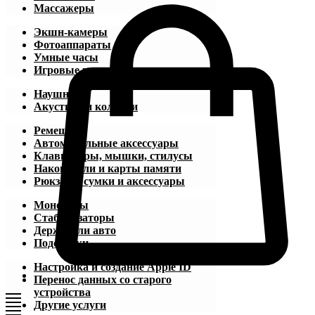
Массажеры
Экшн-камеры
Фотоаппараты
Умные часы
Игровые приставки
Наушники
Акустика и колонки
Ремешки
Автомобильные аксессуары
Клавиатуры, мышки, стилусы
Накопители и карты памяти
Рюкзаки, сумки и аксессуары
Моноподы
Стабилизаторы
Держатели авто
Подставки
Настройка и создание Apple ID
Перенос данных со старого
устройства
Другие услуги