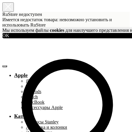
RuStore недоступен
Имеется недостаток товара: невозможно установить и
использовать RuStore
Мы используем файлы
cookies
для наилучшего представления н
OK
Apple
iPhone
iPad
AirPods
Watch
MacBook
Аксессуары Apple
Каталог
Термосы Stanley
Акустика и колонки