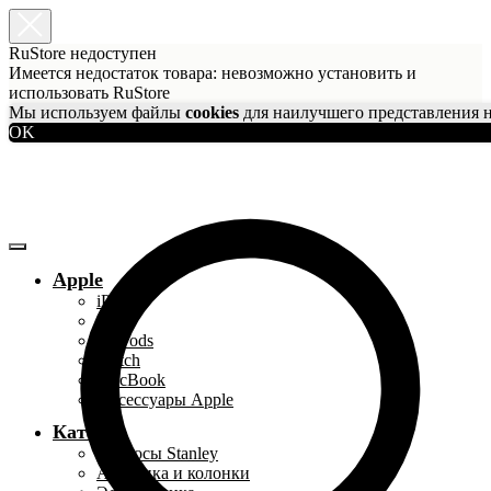
RuStore недоступен
Имеется недостаток товара: невозможно установить и
использовать RuStore
Мы используем файлы
cookies
для наилучшего представления н
OK
Apple
iPhone
iPad
AirPods
Watch
MacBook
Аксессуары Apple
Каталог
Термосы Stanley
Акустика и колонки