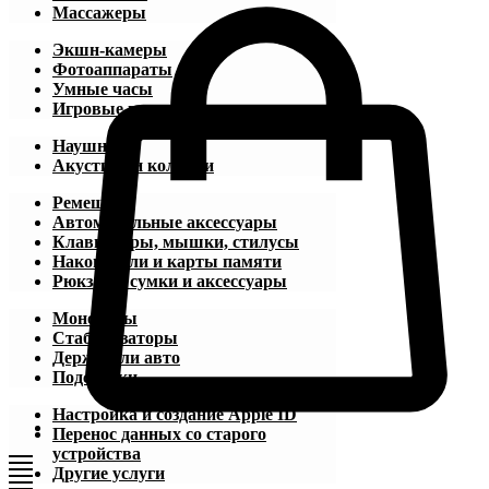
Массажеры
Экшн-камеры
Фотоаппараты
Умные часы
Игровые приставки
Наушники
Акустика и колонки
Ремешки
Автомобильные аксессуары
Клавиатуры, мышки, стилусы
Накопители и карты памяти
Рюкзаки, сумки и аксессуары
Моноподы
Стабилизаторы
Держатели авто
Подставки
Настройка и создание Apple ID
Перенос данных со старого
устройства
Другие услуги