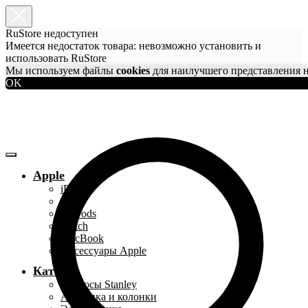
RuStore недоступен
Имеется недостаток товара: невозможно установить и
использовать RuStore
Мы используем файлы
cookies
для наилучшего представления н
OK
Apple
iPhone
iPad
AirPods
Watch
MacBook
Аксессуары Apple
Каталог
Термосы Stanley
Акустика и колонки