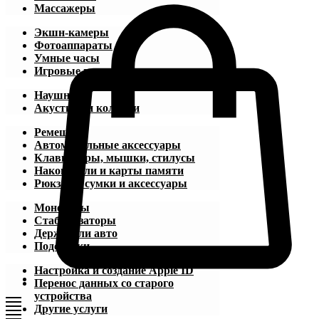
Массажеры
Экшн-камеры
Фотоаппараты
Умные часы
Игровые приставки
Наушники
Акустика и колонки
Ремешки
Автомобильные аксессуары
Клавиатуры, мышки, стилусы
Накопители и карты памяти
Рюкзаки, сумки и аксессуары
Моноподы
Стабилизаторы
Держатели авто
Подставки
Настройка и создание Apple ID
Перенос данных со старого
устройства
Другие услуги