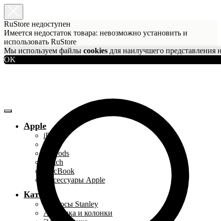
RuStore недоступен
Имеется недостаток товара: невозможно установить и
использовать RuStore
Мы используем файлы
cookies
для наилучшего представления н
OK
Apple
iPhone
iPad
AirPods
Watch
MacBook
Аксессуары Apple
Каталог
Термосы Stanley
Акустика и колонки