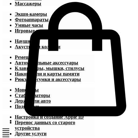
Массажеры
Экшн-камеры
Фотоаппараты
Умные часы
Игровые приставки
Наушники
Акустика и колонки
Ремешки
Автомобильные аксессуары
Клавиатуры, мышки, стилусы
Накопители и карты памяти
Рюкзаки, сумки и аксессуары
Моноподы
Стабилизаторы
Держатели авто
Подставки
Настройка и создание Apple ID
Перенос данных со старого
устройства
Другие услуги