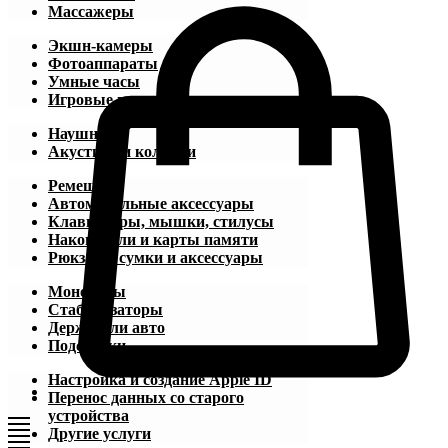
Массажеры
Экшн-камеры
Фотоаппараты
Умные часы
Игровые приставки
Наушники
Акустика и колонки
Ремешки
Автомобильные аксессуары
Клавиатуры, мышки, стилусы
Накопители и карты памяти
Рюкзаки, сумки и аксессуары
Моноподы
Стабилизаторы
Держатели авто
Подставки
Настройка и создание Apple ID
Перенос данных со старого
устройства
Другие услуги