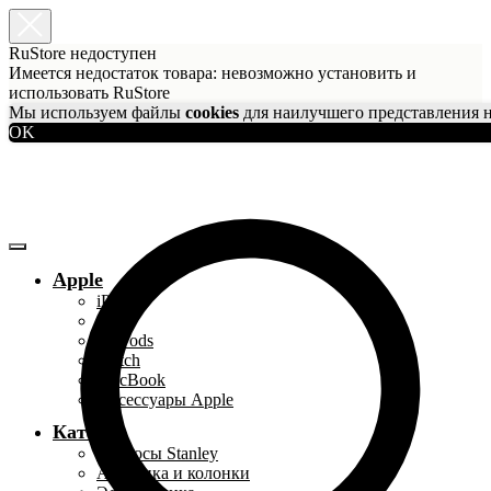
RuStore недоступен
Имеется недостаток товара: невозможно установить и
использовать RuStore
Мы используем файлы
cookies
для наилучшего представления н
OK
Apple
iPhone
iPad
AirPods
Watch
MacBook
Аксессуары Apple
Каталог
Термосы Stanley
Акустика и колонки