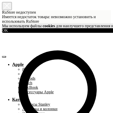
RuStore недоступен
Имеется недостаток товара: невозможно установить и
использовать RuStore
Мы используем файлы
cookies
для наилучшего представления н
OK
Apple
iPhone
iPad
AirPods
Watch
MacBook
Аксессуары Apple
Каталог
Термосы Stanley
Акустика и колонки