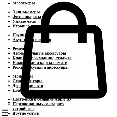
Массажеры
Экшн-камеры
Фотоаппараты
Умные часы
Игровые приставки
Наушники
Акустика и колонки
Ремешки
Автомобильные аксессуары
Клавиатуры, мышки, стилусы
Накопители и карты памяти
Рюкзаки, сумки и аксессуары
Моноподы
Стабилизаторы
Держатели авто
Подставки
Настройка и создание Apple ID
Перенос данных со старого
устройства
Другие услуги