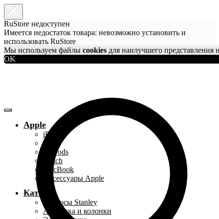
RuStore недоступен
Имеется недостаток товара: невозможно установить и
использовать RuStore
Мы используем файлы
cookies
для наилучшего представления н
OK
Apple
iPhone
iPad
AirPods
Watch
MacBook
Аксессуары Apple
Каталог
Термосы Stanley
Акустика и колонки