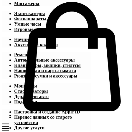
Массажеры
Экшн-камеры
Фотоаппараты
Умные часы
Игровые приставки
Наушники
Акустика и колонки
Ремешки
Автомобильные аксессуары
Клавиатуры, мышки, стилусы
Накопители и карты памяти
Рюкзаки, сумки и аксессуары
Моноподы
Стабилизаторы
Держатели авто
Подставки
Настройка и создание Apple ID
Перенос данных со старого
устройства
Другие услуги