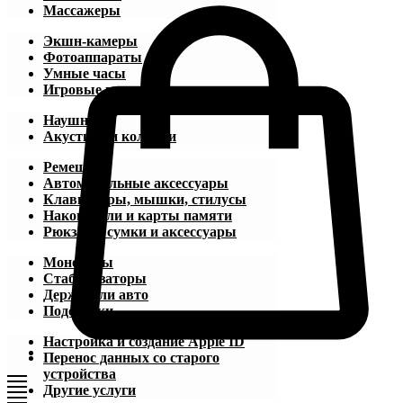
Массажеры
Экшн-камеры
Фотоаппараты
Умные часы
Игровые приставки
Наушники
Акустика и колонки
Ремешки
Автомобильные аксессуары
Клавиатуры, мышки, стилусы
Накопители и карты памяти
Рюкзаки, сумки и аксессуары
Моноподы
Стабилизаторы
Держатели авто
Подставки
Настройка и создание Apple ID
Перенос данных со старого
устройства
Другие услуги