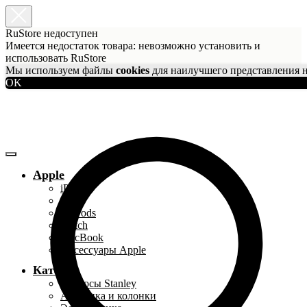
RuStore недоступен
Имеется недостаток товара: невозможно установить и
использовать RuStore
Мы используем файлы
cookies
для наилучшего представления н
OK
Apple
iPhone
iPad
AirPods
Watch
MacBook
Аксессуары Apple
Каталог
Термосы Stanley
Акустика и колонки