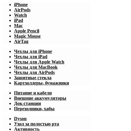
iPhone
AirPods
Watch
iPad
Mac
Apple Pencil
Magic Mouse
AirTag
Чехлы для iPhone
Чехлы для iPad
Чехлы для Apple Watch
Чехлы для MacBook
Чехлы для AirPods
Защитные стекла
Картхолдеры, бумажники
Питание и кабели
Внешние аккумуляторы
Док-станции
Переходники, хабы
Dyson
Уход за полостью рта
Активность