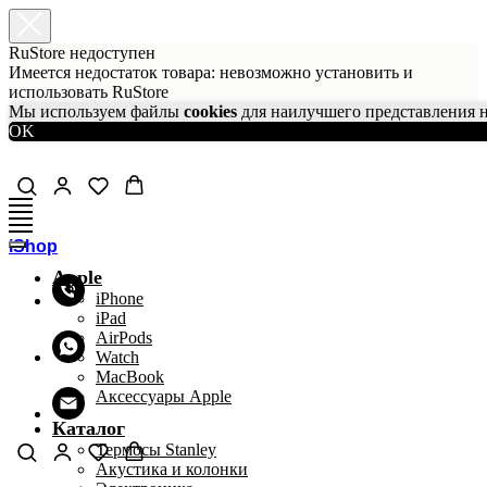
RuStore недоступен
Имеется недостаток товара: невозможно установить и
использовать RuStore
Мы используем файлы
cookies
для наилучшего представления н
OK
iShop
Apple
iPhone
iPad
AirPods
Watch
MacBook
Аксессуары Apple
Каталог
Термосы Stanley
Акустика и колонки