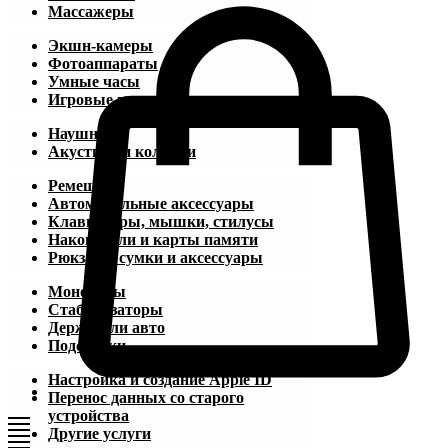
Массажеры
Экшн-камеры
Фотоаппараты
Умные часы
Игровые приставки
Наушники
Акустика и колонки
Ремешки
Автомобильные аксессуары
Клавиатуры, мышки, стилусы
Накопители и карты памяти
Рюкзаки, сумки и аксессуары
Моноподы
Стабилизаторы
Держатели авто
Подставки
Настройка и создание Apple ID
Перенос данных со старого
устройства
Другие услуги