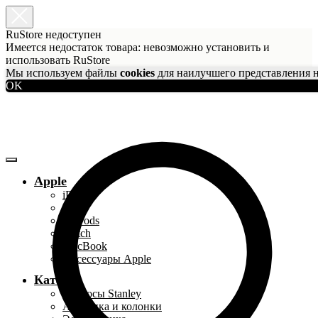
RuStore недоступен
Имеется недостаток товара: невозможно установить и
использовать RuStore
Мы используем файлы
cookies
для наилучшего представления н
OK
Apple
iPhone
iPad
AirPods
Watch
MacBook
Аксессуары Apple
Каталог
Термосы Stanley
Акустика и колонки