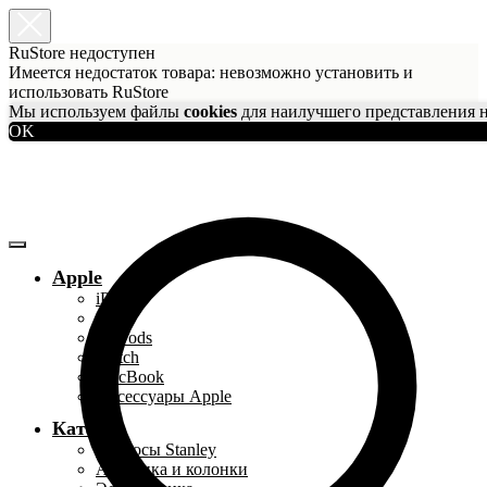
RuStore недоступен
Имеется недостаток товара: невозможно установить и
использовать RuStore
Мы используем файлы
cookies
для наилучшего представления н
OK
Apple
iPhone
iPad
AirPods
Watch
MacBook
Аксессуары Apple
Каталог
Термосы Stanley
Акустика и колонки