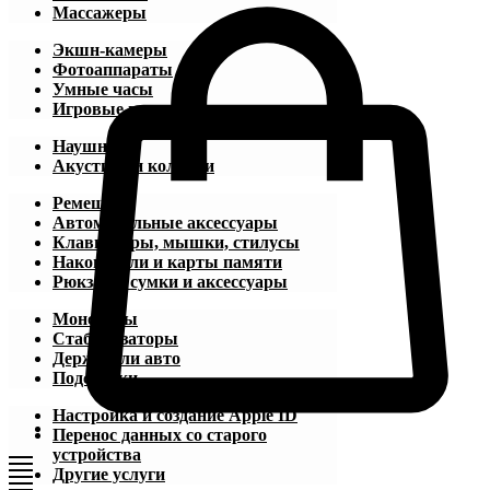
Массажеры
Экшн-камеры
Фотоаппараты
Умные часы
Игровые приставки
Наушники
Акустика и колонки
Ремешки
Автомобильные аксессуары
Клавиатуры, мышки, стилусы
Накопители и карты памяти
Рюкзаки, сумки и аксессуары
Моноподы
Стабилизаторы
Держатели авто
Подставки
Настройка и создание Apple ID
Перенос данных со старого
устройства
Другие услуги