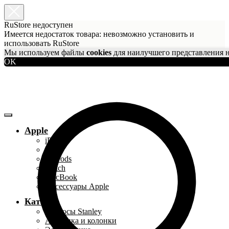
RuStore недоступен
Имеется недостаток товара: невозможно установить и
использовать RuStore
Мы используем файлы
cookies
для наилучшего представления н
OK
Apple
iPhone
iPad
AirPods
Watch
MacBook
Аксессуары Apple
Каталог
Термосы Stanley
Акустика и колонки