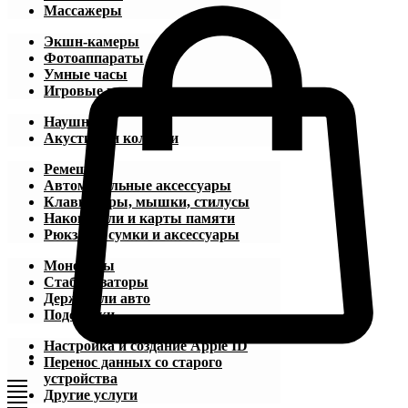
Массажеры
Экшн-камеры
Фотоаппараты
Умные часы
Игровые приставки
Наушники
Акустика и колонки
Ремешки
Автомобильные аксессуары
Клавиатуры, мышки, стилусы
Накопители и карты памяти
Рюкзаки, сумки и аксессуары
Моноподы
Стабилизаторы
Держатели авто
Подставки
Настройка и создание Apple ID
Перенос данных со старого
устройства
Другие услуги