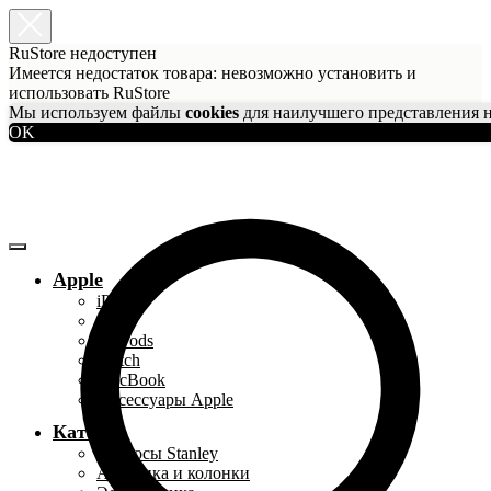
RuStore недоступен
Имеется недостаток товара: невозможно установить и
использовать RuStore
Мы используем файлы
cookies
для наилучшего представления н
OK
Apple
iPhone
iPad
AirPods
Watch
MacBook
Аксессуары Apple
Каталог
Термосы Stanley
Акустика и колонки