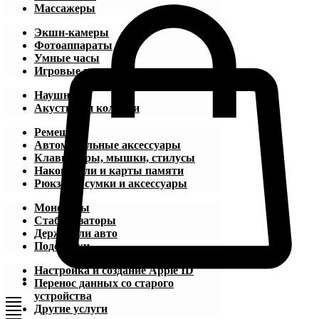
Массажеры
Экшн-камеры
Фотоаппараты
Умные часы
Игровые приставки
Наушники
Акустика и колонки
Ремешки
Автомобильные аксессуары
Клавиатуры, мышки, стилусы
Накопители и карты памяти
Рюкзаки, сумки и аксессуары
Моноподы
Стабилизаторы
Держатели авто
Подставки
Настройка и создание Apple ID
Перенос данных со старого
устройства
Другие услуги