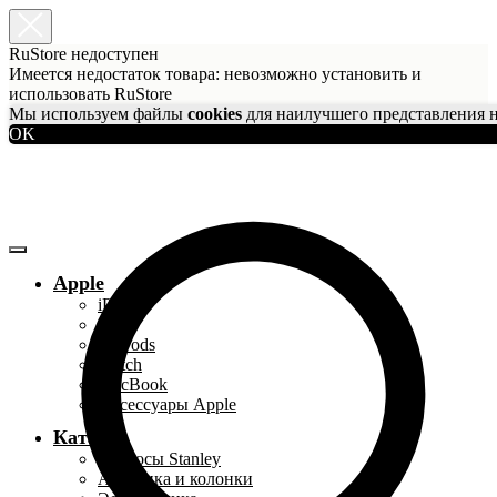
RuStore недоступен
Имеется недостаток товара: невозможно установить и
использовать RuStore
Мы используем файлы
cookies
для наилучшего представления н
OK
Apple
iPhone
iPad
AirPods
Watch
MacBook
Аксессуары Apple
Каталог
Термосы Stanley
Акустика и колонки