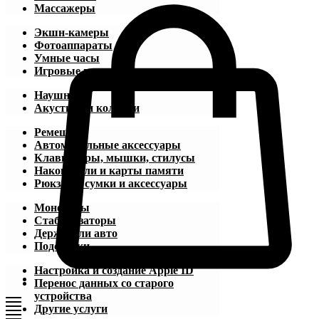
Массажеры
Экшн-камеры
Фотоаппараты
Умные часы
Игровые приставки
Наушники
Акустика и колонки
Ремешки
Автомобильные аксессуары
Клавиатуры, мышки, стилусы
Накопители и карты памяти
Рюкзаки, сумки и аксессуары
Моноподы
Стабилизаторы
Держатели авто
Подставки
Настройка и создание Apple ID
Перенос данных со старого
устройства
Другие услуги