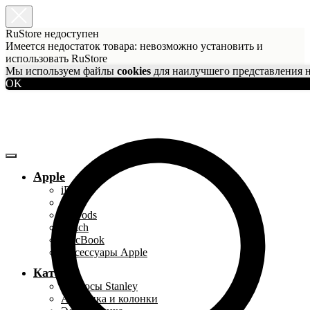
RuStore недоступен
Имеется недостаток товара: невозможно установить и
использовать RuStore
Мы используем файлы
cookies
для наилучшего представления н
OK
Apple
iPhone
iPad
AirPods
Watch
MacBook
Аксессуары Apple
Каталог
Термосы Stanley
Акустика и колонки