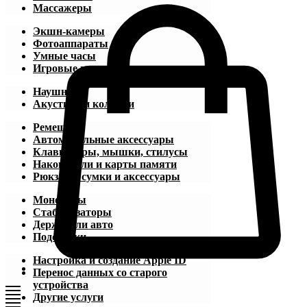
Массажеры
Экшн-камеры
Фотоаппараты
Умные часы
Игровые приставки
Наушники
Акустика и колонки
Ремешки
Автомобильные аксессуары
Клавиатуры, мышки, стилусы
Накопители и карты памяти
Рюкзаки, сумки и аксессуары
Моноподы
Стабилизаторы
Держатели авто
Подставки
Настройка и создание Apple ID
Перенос данных со старого
устройства
Другие услуги