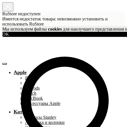
RuStore недоступен
Имеется недостаток товара: невозможно установить и
использовать RuStore
Мы используем файлы
cookies
для наилучшего представления н
OK
Apple
iPhone
iPad
AirPods
Watch
MacBook
Аксессуары Apple
Каталог
Термосы Stanley
Акустика и колонки