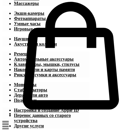
Массажеры
Экшн-камеры
Фотоаппараты
Умные часы
Игровые приставки
Наушники
Акустика и колонки
Ремешки
Автомобильные аксессуары
Клавиатуры, мышки, стилусы
Накопители и карты памяти
Рюкзаки, сумки и аксессуары
Моноподы
Стабилизаторы
Держатели авто
Подставки
Настройка и создание Apple ID
Перенос данных со старого
устройства
Другие услуги