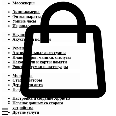
Массажеры
Экшн-камеры
Фотоаппараты
Умные часы
Игровые приставки
Наушники
Акустика и колонки
Ремешки
Автомобильные аксессуары
Клавиатуры, мышки, стилусы
Накопители и карты памяти
Рюкзаки, сумки и аксессуары
Моноподы
Стабилизаторы
Держатели авто
Подставки
Настройка и создание Apple ID
Перенос данных со старого
устройства
Другие услуги