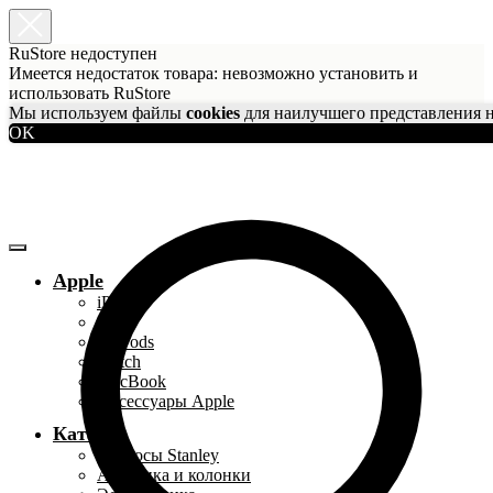
RuStore недоступен
Имеется недостаток товара: невозможно установить и
использовать RuStore
Мы используем файлы
cookies
для наилучшего представления н
OK
Apple
iPhone
iPad
AirPods
Watch
MacBook
Аксессуары Apple
Каталог
Термосы Stanley
Акустика и колонки