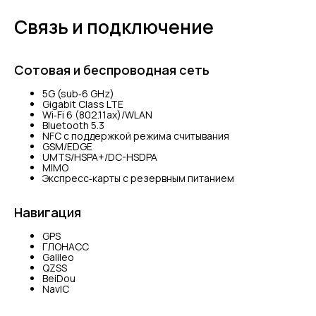
Связь и подключение
Сотовая и беспроводная сеть
5G (sub‑6 GHz)
Gigabit Class LTE
Wi‑Fi 6 (802.11ax)/WLAN
Bluetooth 5.3
NFC с поддержкой режима считывания
GSM/EDGE
UMTS/​HSPA+/​DC-HSDPA
MIMO
Экспресс‑карты с резервным питанием
Навигация
GPS
ГЛОНАСС
Galileo
QZSS
BeiDou
NavIC