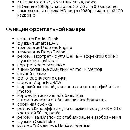
4K с частотой 24, 25 30 или 60 кадров/с
HD-видео 1080p с частотой 25, 30 или 60 кадров/с
замедленная съемка HD-видео 1080p с частотой 120
кадров/с
Функции фронтальной камеры
вспышка Retina Flash
функция Smart HDR 5
технология Photonic Engine
технология Deep Fusion
режим «Портрет» с улучшенным эффектом боке и
функцией «Глубина»
портретное освещение
анимированные смайлики Animoji и Memoji
ночной режим
фотографические стили
формат Apple ProRAW
широкий цветовой диапазон для фотографий и Live
Photos
коррекция искажений объектива
автоматическая стабилизация изображения
серийная съëмка
режим «Киноэффект» для съёмки видео до 4K HDR с
частотой 30 кадров/с
режим «Таймлапс» со стабилизацией изображения
функция QuickTake
видео «Таймлапс» в Ночном режиме