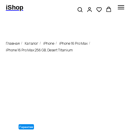
iShop
Главная
Каталог
iPhone
iPhone 16 Pro Max
/
/
/
/
iPhone 16 Pro Max 256 GB, Desert Titanium
Гарантии
Только оригинальная