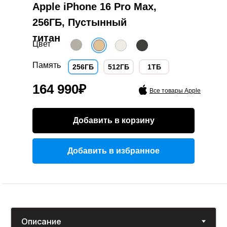
Apple iPhone 16 Pro Max,
продукция
1 год гарантии
Полный цикл
256ГБ, Пустынный
обслуживания
титан
Цвет
Память
256ГБ
512ГБ
1ТБ
164 990₽
Все товары Apple
Добавить в корзину
Добавить в избранное
Добавить в избранное