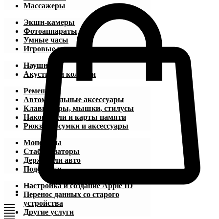
Массажеры
Экшн-камеры
Фотоаппараты
Умные часы
Игровые приставки
Наушники
Акустика и колонки
Ремешки
Автомобильные аксессуары
Клавиатуры, мышки, стилусы
Накопители и карты памяти
Рюкзаки, сумки и аксессуары
Моноподы
Стабилизаторы
Держатели авто
Подставки
Настройка и создание Apple ID
Перенос данных со старого
устройства
Другие услуги