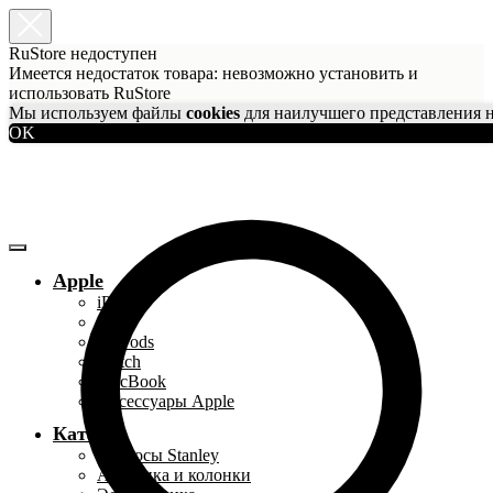
RuStore недоступен
Имеется недостаток товара: невозможно установить и
использовать RuStore
Мы используем файлы
cookies
для наилучшего представления н
OK
Apple
iPhone
iPad
AirPods
Watch
MacBook
Аксессуары Apple
Каталог
Термосы Stanley
Акустика и колонки