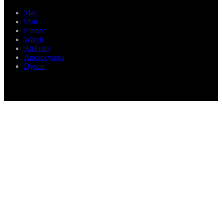
Mac
iPad
iPhone
Watch
AirPods
Аксессуары
Dyson