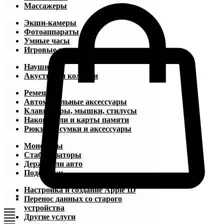
Массажеры
Экшн-камеры
Фотоаппараты
Умные часы
Игровые приставки
Наушники
Акустика и колонки
Ремешки
Автомобильные аксессуары
Клавиатуры, мышки, стилусы
Накопители и карты памяти
Рюкзаки, сумки и аксессуары
Моноподы
Стабилизаторы
Держатели авто
Подставки
Настройка и создание Apple ID
Перенос данных со старого
устройства
Другие услуги