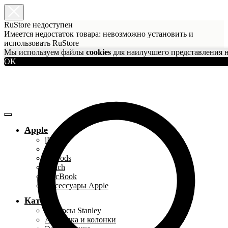
RuStore недоступен
Имеется недостаток товара: невозможно установить и
использовать RuStore
Мы используем файлы
cookies
для наилучшего представления н
OK
Apple
iPhone
iPad
AirPods
Watch
MacBook
Аксессуары Apple
Каталог
Термосы Stanley
Акустика и колонки