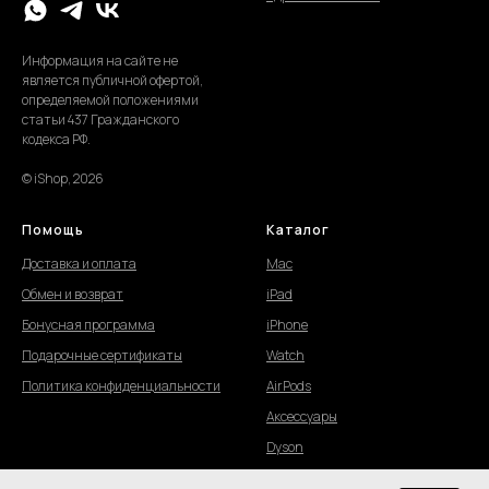
Информация на сайте не
является публичной офертой,
определяемой положениями
статьи 437 Гражданского
кодекса РФ.
© iShop, 2026
Помощь
Каталог
Доставка и оплата
Mac
Обмен и возврат
iPad
Бонусная программа
iPhone
Подарочные сертификаты
Watch
Политика конфиденциальности
AirPods
Аксессуары
Dyson